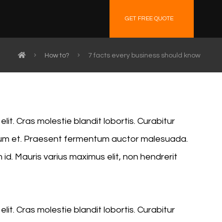
GET FREE QUOTE
How to?
7 facts every business should know
it. Cras molestie blandit lobortis. Curabitur
ndum et. Praesent fermentum auctor malesuada.
 id. Mauris varius maximus elit, non hendrerit
it. Cras molestie blandit lobortis. Curabitur