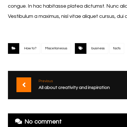
congue. In hac habitasse platea dictumst. Nunc aliqu
Vestibulum a maximus, nisl vitae aliquet cursus, dui d
How to?
Miscellaneous
business
facts
Previous
All about creativity and inspiration
No comment