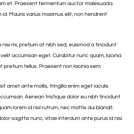
ndum et. Praesent fermentum auctor malesuada.
 id. Mauris varius maximus elit, non hendrerit
isi mi, pretium at nibh sed, euismod a tincidunt
velit accumsan eget. Curabitur nunc quam, lacinia
t pretium tellus. Praesent non lacinia sem.
t amet ante mollis, fringilla enim eget iaculis
cumsan. Aenean tristique dolor eu nibh tincidunt
am lorem id nisl rutrum, nec mattis dui blandit.
olor sagittis nunc, vitae interdum ante purus id nisi.