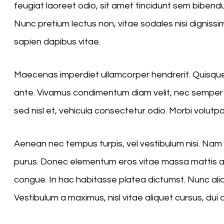
feugiat laoreet odio, sit amet tincidunt sem bibe
Nunc pretium lectus non, vitae sodales nisi dignissim
sapien dapibus vitae.
Maecenas imperdiet ullamcorper hendrerit. Quisque n
ante. Vivamus condimentum diam velit, nec semper 
sed nisl et, vehicula consectetur odio. Morbi volutpa
Aenean nec tempus turpis, vel vestibulum nisi. Nam si
purus. Donec elementum eros vitae massa mattis ac
congue. In hac habitasse platea dictumst. Nunc aliqu
Vestibulum a maximus, nisl vitae aliquet cursus, dui d