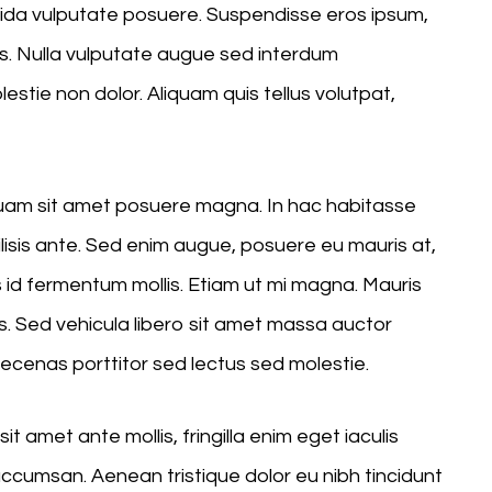
avida vulputate posuere. Suspendisse eros ipsum,
us. Nulla vulputate augue sed interdum
tie non dolor. Aliquam quis tellus volutpat,
iquam sit amet posuere magna. In hac habitasse
ilisis ante. Sed enim augue, posuere eu mauris at,
id fermentum mollis. Etiam ut mi magna. Mauris
sis. Sed vehicula libero sit amet massa auctor
Maecenas porttitor sed lectus sed molestie.
t amet ante mollis, fringilla enim eget iaculis
cumsan. Aenean tristique dolor eu nibh tincidunt