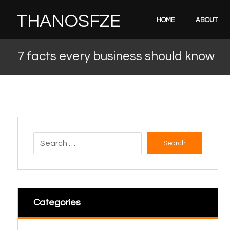
THANOSFZE
HOME
ABOUT
7 facts every business should know
Search
Categories